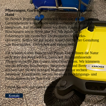
Pflanzungen, Gartenpflege und Baumschnitt aus einer
Hand
Im Bereich Begrünung können wir Ihnen alle erdenklichen
Garten­elemente konstruieren und in vorhandene Strukturen
integrieren. Auf Wunsch bauen wir Ihnen Zäune, Rankgitter,
Böschungen sowie Beete aller Art. Wir haben auch
Erfahrungen mit exotischen Themengärten und Deko­
elementen. Setzen Sie auf unsere Kreativität bei der Gestaltung
von Rosengärten, Zierteichen und vielem mehr.
Ein schöner Garten braucht viel Pflege. Damit Ihnen die Natur
nicht über den Kopf wächst, bieten wir Ihnen umfassende
Pflege­services für Ihre Garten- und Grün­flächen. Wir kümmern
uns um Wiesen, Böschungen, Baumbestand und Beete –
achtsam und mit den richtigen Maßnahmen zur rechten
Jahreszeit. Kontaktieren Sie uns für einen Besichtigungs- und
Beratungstermin bei Ihnen vor Ort!
Fragen Sie uns jetzt nach einem Angebot
Kontakt