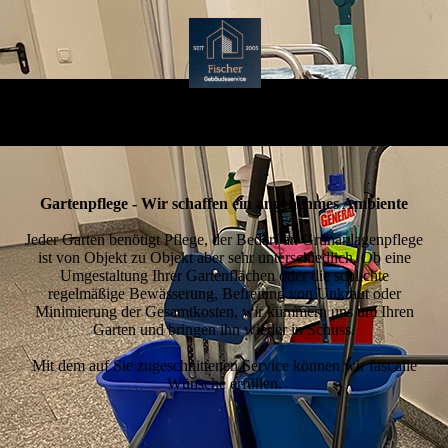
Gartenpflege - Wir schaffen ein angenehmes Ambiente
Jeder Garten benötigt Pflege, der Bedarf an Grünanlagenpflege
ist von Objekt zu Objekt aber sehr unterschiedlich. Ob eine
Umgestaltung Ihrer Gartenflächen oder die schlichte
regelmäßige Bewässerung, Befreiung von Unkraut oder
Minimierung der Gesamtkosten, wir kümmern uns um Ihren
Garten und bringen ihn wieder in Schuss.
Mit dem auf Sie zugeschnittenen Service können wir fast alle
Wünsche erfüllen.