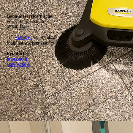
Gebäudeservice Fischer
Wasserburger Straße 37
85540 Haar
Tel:
+49 (0) 1
52/28364441
Mail: hausmeisterhaar@web.de
Rechtliches:
Impressum
Datenschutz